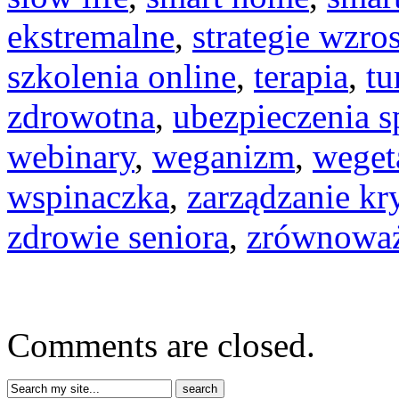
ekstremalne
,
strategie wzro
szkolenia online
,
terapia
,
tu
zdrowotna
,
ubezpieczenia s
webinary
,
weganizm
,
weget
wspinaczka
,
zarządzanie k
zdrowie seniora
,
zrównowa
Comments are closed.