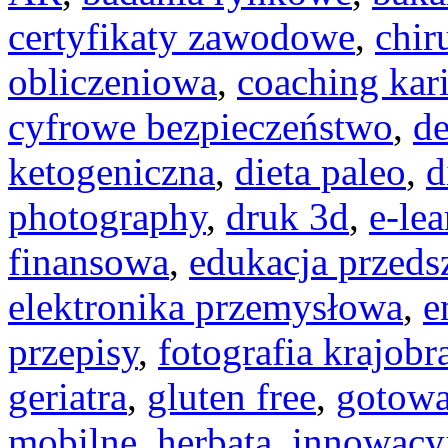
certyfikaty zawodowe
,
chir
obliczeniowa
,
coaching kar
cyfrowe bezpieczeństwo
,
de
ketogeniczna
,
dieta paleo
,
d
photography
,
druk 3d
,
e-le
finansowa
,
edukacja przeds
elektronika przemysłowa
,
e
przepisy
,
fotografia krajob
geriatra
,
gluten free
,
gotow
mobilne
,
herbata
,
innowacy