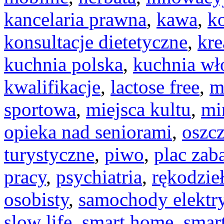
kancelaria prawna
,
kawa
,
k
konsultacje dietetyczne
,
kr
kuchnia polska
,
kuchnia wł
kwalifikacje
,
lactose free
,
m
sportowa
,
miejsca kultu
,
mi
opieka nad seniorami
,
oszcz
turystyczne
,
piwo
,
plac zab
pracy
,
psychiatria
,
rękodzie
osobisty
,
samochody elektr
slow life
,
smart home
,
smar