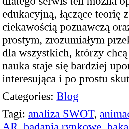
dlatego serwis ten można op
edukacyjną, łączące teorię 
ciekawością poznawczą oraz
prostym, zrozumiałym prze
dla wszystkich, którzy chcą
nauka staje się bardziej up
interesująca i po prostu sku
Categories:
Blog
Tagi:
analiza SWOT
,
animac
AR
,
badania rynkowe
,
baka